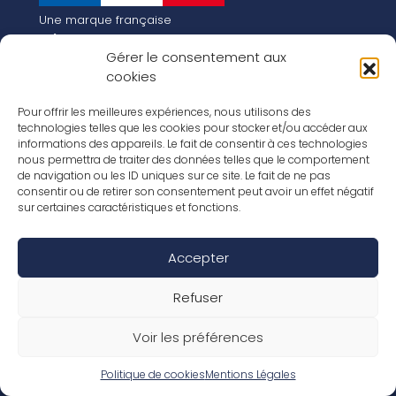
Une marque française
Qui sommes-nous
Gérer le consentement aux
Notre histoire
cookies
Les chiffres clés
Notre vision pour la planète de demain !
FR
Pour offrir les meilleures expériences, nous utilisons des
EN
technologies telles que les cookies pour stocker et/ou accéder aux
informations des appareils. Le fait de consentir à ces technologies
Nos revêtements
nous permettra de traiter des données telles que le comportement
Nos Stratifiés
de navigation ou les ID uniques sur ce site. Le fait de ne pas
Nos accessoires
consentir ou de retirer son consentement peut avoir un effet négatif
Nos parquets
sur certaines caractéristiques et fonctions.
Nos inspirations
Nos offres d’emploi
Accepter
Réseaux Sociaux
Rapport Annuel RSE 2026
Mentions Légales
Refuser
Conditions de garantie
Conditions générales de ventes
Voir les préférences
Déclaration de performance
Politique de cookies (UE)
Politique de confidentialité
Politique de cookies
Mentions Légales
Conditions générales d’utilisation