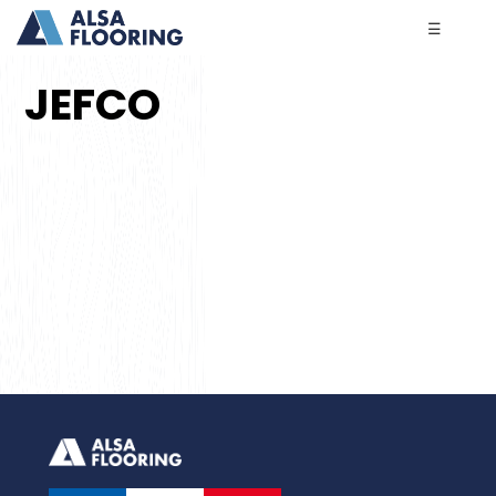
☰
JEFCO