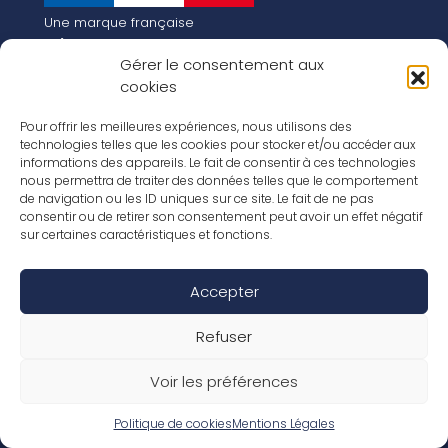
Une marque française
Qui sommes-nous
Gérer le consentement aux
Notre histoire
cookies
Les chiffres clés
Notre vision pour la planète de demain !
FR
Pour offrir les meilleures expériences, nous utilisons des
EN
technologies telles que les cookies pour stocker et/ou accéder aux
informations des appareils. Le fait de consentir à ces technologies
Nos revêtements
nous permettra de traiter des données telles que le comportement
Nos Stratifiés
de navigation ou les ID uniques sur ce site. Le fait de ne pas
Nos accessoires
consentir ou de retirer son consentement peut avoir un effet négatif
Nos parquets
sur certaines caractéristiques et fonctions.
Nos inspirations
Nos offres d’emploi
Accepter
Réseaux Sociaux
Rapport Annuel RSE 2026
Mentions Légales
Refuser
Conditions de garantie
Conditions générales de ventes
Voir les préférences
Déclaration de performance
Politique de cookies (UE)
Politique de confidentialité
Politique de cookies
Mentions Légales
Conditions générales d’utilisation