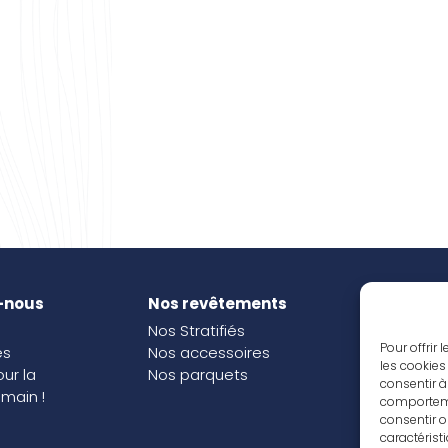
-nous
Nos revêtements
Nos i
Nos Stratifiés
Nos o
Pour offrir
és
Nos accessoires
les cookies
our la
Nos parquets
consentir à
main !
comportemen
consentir o
caractérist