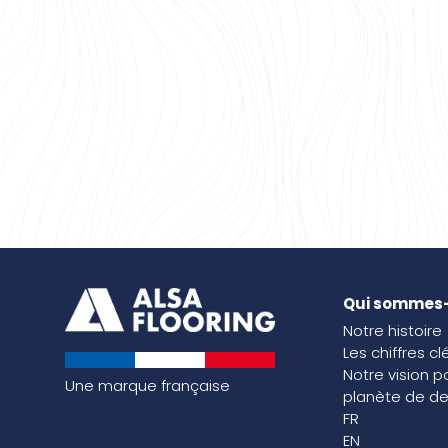
Qui sommes
Notre histoire
Les chiffres cl
Notre vision p
Une marque française
planète de de
FR
EN