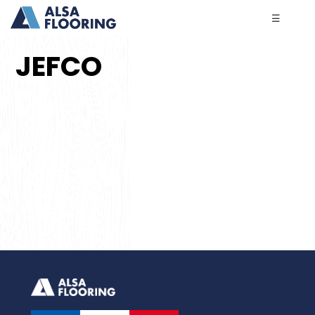
☰
JEFCO