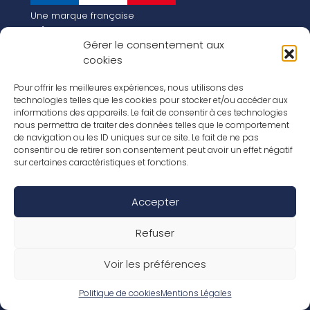
Une marque française
Qui sommes-nous
Gérer le consentement aux
Notre histoire
cookies
Les chiffres clés
Notre vision pour la planète de demain !
FR
Pour offrir les meilleures expériences, nous utilisons des
EN
technologies telles que les cookies pour stocker et/ou accéder aux
informations des appareils. Le fait de consentir à ces technologies
Nos revêtements
nous permettra de traiter des données telles que le comportement
Nos Stratifiés
de navigation ou les ID uniques sur ce site. Le fait de ne pas
Nos accessoires
consentir ou de retirer son consentement peut avoir un effet négatif
Nos parquets
sur certaines caractéristiques et fonctions.
Nos inspirations
Nos offres d’emploi
Accepter
Réseaux Sociaux
Rapport Annuel RSE 2026
Mentions Légales
Refuser
Conditions de garantie
Conditions générales de ventes
Voir les préférences
Déclaration de performance
Politique de cookies (UE)
Politique de confidentialité
Politique de cookies
Mentions Légales
Conditions générales d’utilisation