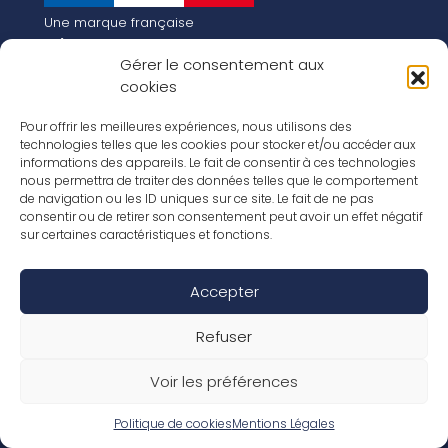
Une marque française
Qui sommes-nous
Gérer le consentement aux
Notre histoire
cookies
Les chiffres clés
Notre vision pour la planète de demain !
FR
Pour offrir les meilleures expériences, nous utilisons des
EN
technologies telles que les cookies pour stocker et/ou accéder aux
informations des appareils. Le fait de consentir à ces technologies
Nos revêtements
nous permettra de traiter des données telles que le comportement
Nos Stratifiés
de navigation ou les ID uniques sur ce site. Le fait de ne pas
Nos accessoires
consentir ou de retirer son consentement peut avoir un effet négatif
Nos parquets
sur certaines caractéristiques et fonctions.
Nos inspirations
Nos offres d’emploi
Accepter
Réseaux Sociaux
Rapport Annuel RSE 2026
Mentions Légales
Refuser
Conditions de garantie
Conditions générales de ventes
Voir les préférences
Déclaration de performance
Politique de cookies (UE)
Politique de confidentialité
Politique de cookies
Mentions Légales
Conditions générales d’utilisation