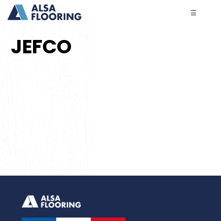
☰
JEFCO