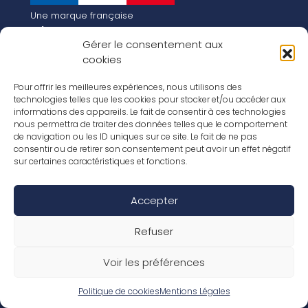
Une marque française
Qui sommes-nous
Gérer le consentement aux
Notre histoire
cookies
Les chiffres clés
Notre vision pour la planète de demain !
FR
Pour offrir les meilleures expériences, nous utilisons des
EN
technologies telles que les cookies pour stocker et/ou accéder aux
informations des appareils. Le fait de consentir à ces technologies
Nos revêtements
nous permettra de traiter des données telles que le comportement
Nos Stratifiés
de navigation ou les ID uniques sur ce site. Le fait de ne pas
Nos accessoires
consentir ou de retirer son consentement peut avoir un effet négatif
Nos parquets
sur certaines caractéristiques et fonctions.
Nos inspirations
Nos offres d’emploi
Accepter
Réseaux Sociaux
Rapport Annuel RSE 2026
Mentions Légales
Refuser
Conditions de garantie
Conditions générales de ventes
Voir les préférences
Déclaration de performance
Politique de cookies (UE)
Politique de confidentialité
Politique de cookies
Mentions Légales
Conditions générales d’utilisation