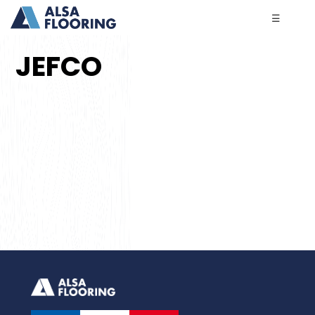
☰
JEFCO