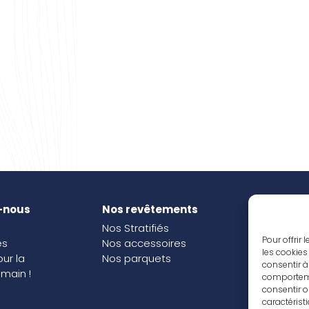
-nous
Nos revêtements
Nos i
Nos Stratifiés
Nos o
Pour offrir
és
Nos accessoires
les cookies
our la
Nos parquets
consentir à
main !
comportemen
consentir o
caractérist