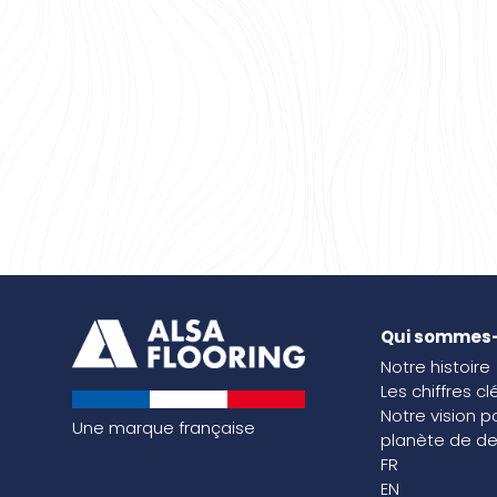
Qui sommes
Notre histoire
Les chiffres cl
Notre vision p
Une marque française
planète de de
FR
EN