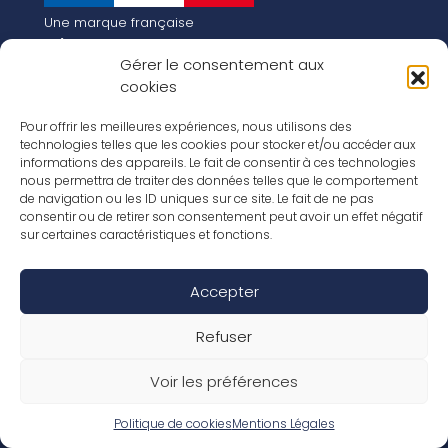
Une marque française
Qui sommes-nous
Gérer le consentement aux
Notre histoire
cookies
Les chiffres clés
Notre vision pour la planète de demain !
FR
Pour offrir les meilleures expériences, nous utilisons des
EN
technologies telles que les cookies pour stocker et/ou accéder aux
informations des appareils. Le fait de consentir à ces technologies
Nos revêtements
nous permettra de traiter des données telles que le comportement
Nos Stratifiés
de navigation ou les ID uniques sur ce site. Le fait de ne pas
Nos accessoires
consentir ou de retirer son consentement peut avoir un effet négatif
Nos parquets
sur certaines caractéristiques et fonctions.
Nos inspirations
Nos offres d’emploi
Accepter
Réseaux Sociaux
Rapport Annuel RSE 2026
Mentions Légales
Refuser
Conditions de garantie
Conditions générales de ventes
Voir les préférences
Déclaration de performance
Politique de cookies (UE)
Politique de confidentialité
Politique de cookies
Mentions Légales
Conditions générales d’utilisation