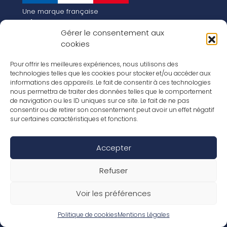
Une marque française
Qui sommes-nous
Gérer le consentement aux
Notre histoire
cookies
Les chiffres clés
Notre vision pour la planète de demain !
FR
Pour offrir les meilleures expériences, nous utilisons des
EN
technologies telles que les cookies pour stocker et/ou accéder aux
informations des appareils. Le fait de consentir à ces technologies
Nos revêtements
nous permettra de traiter des données telles que le comportement
Nos Stratifiés
de navigation ou les ID uniques sur ce site. Le fait de ne pas
Nos accessoires
consentir ou de retirer son consentement peut avoir un effet négatif
Nos parquets
sur certaines caractéristiques et fonctions.
Nos inspirations
Nos offres d’emploi
Accepter
Réseaux Sociaux
Rapport Annuel RSE 2026
Mentions Légales
Refuser
Conditions de garantie
Conditions générales de ventes
Voir les préférences
Déclaration de performance
Politique de cookies (UE)
Politique de confidentialité
Politique de cookies
Mentions Légales
Conditions générales d’utilisation