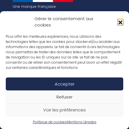
Une marque française
Qui sommes-nous
Gérer le consentement aux
Notre histoire
cookies
Les chiffres clés
Notre vision pour la planète de demain !
FR
Pour offrir les meilleures expériences, nous utilisons des
EN
technologies telles que les cookies pour stocker et/ou accéder aux
informations des appareils. Le fait de consentir à ces technologies
Nos revêtements
nous permettra de traiter des données telles que le comportement
Nos Stratifiés
de navigation ou les ID uniques sur ce site. Le fait de ne pas
Nos accessoires
consentir ou de retirer son consentement peut avoir un effet négatif
Nos parquets
sur certaines caractéristiques et fonctions.
Nos inspirations
Nos offres d’emploi
Accepter
Réseaux Sociaux
Rapport Annuel RSE 2026
Mentions Légales
Refuser
Conditions de garantie
Conditions générales de ventes
Voir les préférences
Déclaration de performance
Politique de cookies (UE)
Politique de confidentialité
Politique de cookies
Mentions Légales
Conditions générales d’utilisation