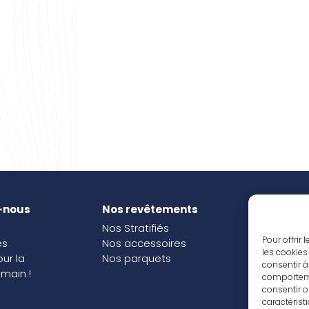
-nous
Nos revêtements
Nos i
Nos Stratifiés
Nos o
Pour offrir
és
Nos accessoires
les cookies
our la
Nos parquets
consentir à
main !
comportemen
consentir o
caractérist