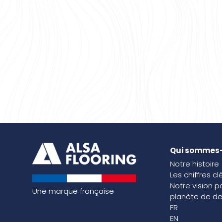
Qui sommes
Notre histoire
Les chiffres cl
Notre vision p
Une marque française
planète de de
FR
EN