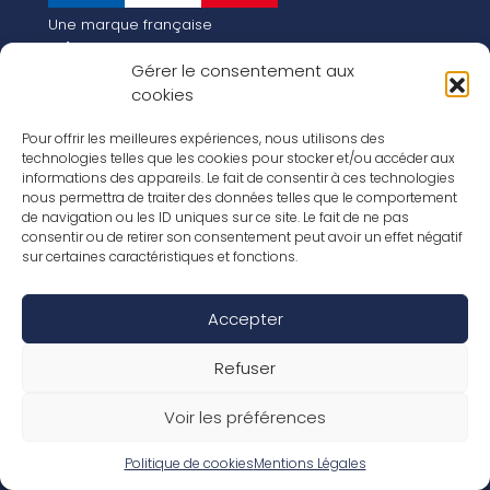
Une marque française
Qui sommes-nous
Gérer le consentement aux
Notre histoire
cookies
Les chiffres clés
Notre vision pour la planète de demain !
FR
Pour offrir les meilleures expériences, nous utilisons des
EN
technologies telles que les cookies pour stocker et/ou accéder aux
informations des appareils. Le fait de consentir à ces technologies
Nos revêtements
nous permettra de traiter des données telles que le comportement
Nos Stratifiés
de navigation ou les ID uniques sur ce site. Le fait de ne pas
Nos accessoires
consentir ou de retirer son consentement peut avoir un effet négatif
Nos parquets
sur certaines caractéristiques et fonctions.
Nos inspirations
Nos offres d’emploi
Accepter
Réseaux Sociaux
Rapport Annuel RSE 2026
Mentions Légales
Refuser
Conditions de garantie
Conditions générales de ventes
Voir les préférences
Déclaration de performance
Politique de cookies (UE)
Politique de confidentialité
Politique de cookies
Mentions Légales
Conditions générales d’utilisation