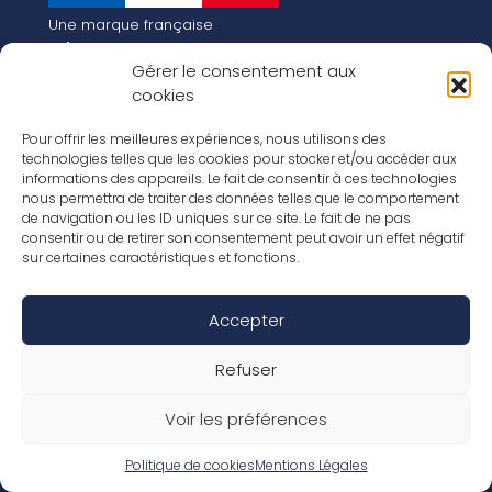
Une marque française
Qui sommes-nous
Gérer le consentement aux
Notre histoire
cookies
Les chiffres clés
Notre vision pour la planète de demain !
FR
Pour offrir les meilleures expériences, nous utilisons des
EN
technologies telles que les cookies pour stocker et/ou accéder aux
informations des appareils. Le fait de consentir à ces technologies
Nos revêtements
nous permettra de traiter des données telles que le comportement
Nos Stratifiés
de navigation ou les ID uniques sur ce site. Le fait de ne pas
Nos accessoires
consentir ou de retirer son consentement peut avoir un effet négatif
Nos parquets
sur certaines caractéristiques et fonctions.
Nos inspirations
Nos offres d’emploi
Accepter
Réseaux Sociaux
Rapport Annuel RSE 2026
Mentions Légales
Refuser
Conditions de garantie
Conditions générales de ventes
Voir les préférences
Déclaration de performance
Politique de cookies (UE)
Politique de confidentialité
Politique de cookies
Mentions Légales
Conditions générales d’utilisation