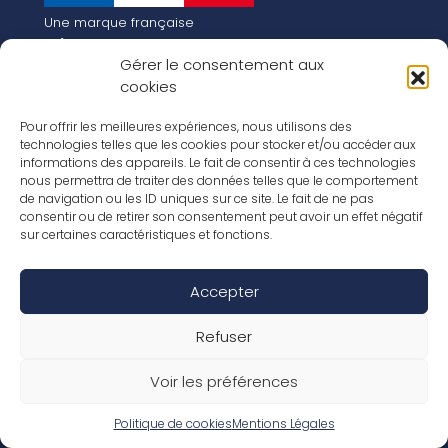
Une marque française
Qui sommes-nous
Gérer le consentement aux
Notre histoire
cookies
Les chiffres clés
Notre vision pour la planète de demain !
FR
Pour offrir les meilleures expériences, nous utilisons des
EN
technologies telles que les cookies pour stocker et/ou accéder aux
informations des appareils. Le fait de consentir à ces technologies
Nos revêtements
nous permettra de traiter des données telles que le comportement
Nos Stratifiés
de navigation ou les ID uniques sur ce site. Le fait de ne pas
Nos accessoires
consentir ou de retirer son consentement peut avoir un effet négatif
Nos parquets
sur certaines caractéristiques et fonctions.
Nos inspirations
Nos offres d’emploi
Accepter
Réseaux Sociaux
Rapport Annuel RSE 2026
Mentions Légales
Refuser
Conditions de garantie
Conditions générales de ventes
Voir les préférences
Déclaration de performance
Politique de cookies (UE)
Politique de confidentialité
Politique de cookies
Mentions Légales
Conditions générales d’utilisation