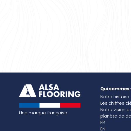
Qui sommes
Notre histoire
Les chiffres cl
Notre vision p
Une marque française
planète de de
FR
EN