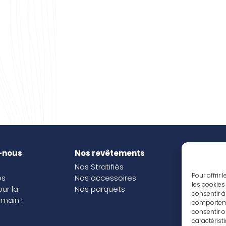
-nous
Nos revêtements
Nos i
Nos Stratifiés
Nos o
Pour offrir
és
Nos accessoires
les cookies
our la
Nos parquets
consentir à
main !
comportemen
consentir o
caractérist