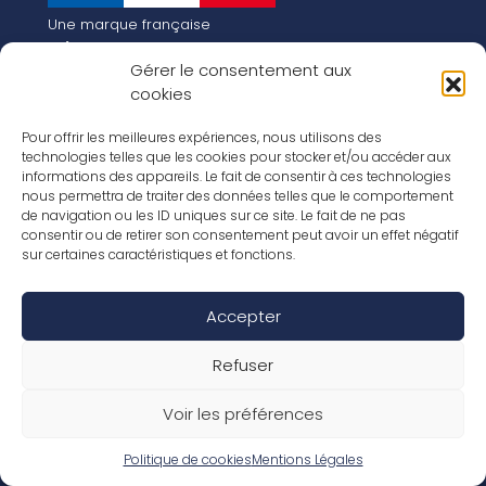
Une marque française
Qui sommes-nous
Gérer le consentement aux
Notre histoire
cookies
Les chiffres clés
Notre vision pour la planète de demain !
FR
Pour offrir les meilleures expériences, nous utilisons des
EN
technologies telles que les cookies pour stocker et/ou accéder aux
informations des appareils. Le fait de consentir à ces technologies
Nos revêtements
nous permettra de traiter des données telles que le comportement
Nos Stratifiés
de navigation ou les ID uniques sur ce site. Le fait de ne pas
Nos accessoires
consentir ou de retirer son consentement peut avoir un effet négatif
Nos parquets
sur certaines caractéristiques et fonctions.
Nos inspirations
Nos offres d’emploi
Accepter
Réseaux Sociaux
Rapport Annuel RSE 2026
Mentions Légales
Refuser
Conditions de garantie
Conditions générales de ventes
Voir les préférences
Déclaration de performance
Politique de cookies (UE)
Politique de confidentialité
Politique de cookies
Mentions Légales
Conditions générales d’utilisation