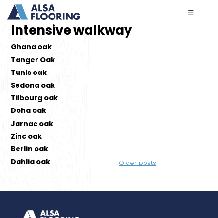
☰
Intensive walkway
Ghana oak
Tanger Oak
Tunis oak
Sedona oak
Tilbourg oak
Doha oak
Jarnac oak
Zinc oak
Berlin oak
Posts
Dahlia oak
Older posts
navigation