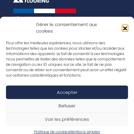
A French brand
About us
Gérer le consentement aux
cookies
Our history
Key figures
Our vision for the world of tomorrow
Pour offrir les meilleures expériences, nous utilisons des
technologies telles que les cookies pour stocker et/ou accéder aux
Our floorings
informations des appareils. Le fait de consentir à ces technologies
Our laminates
nous permettra de traiter des données telles que le comportement
Our parquets
de navigation ou les ID uniques sur ce site. Le fait de ne pas
Our wood veneers
consentir ou de retirer son consentement peut avoir un effet négatif
Our accessories
sur certaines caractéristiques et fonctions.
Inspirations
Our job offers
Accepter
Social Media
Refuser
Voir les préférences
Legal Notice / Terms
Warranty conditions
General terms and conditions of sale
Politique de cookies
Mentions Légales