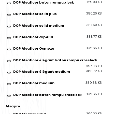
129.03 KB
DOP Alsafloor baton rompu xlock
390.20 KB
DOP Alsafloor solid plus
387.50 KB
DOP Alsafloor solid medium
388.77 KB
DOP Alsafloor clip400
392.65 KB
DOP Alsafloor Osmoze
DOP Alsafloor élégant baton rompu crosslock
397.36 KB
388.72 KB
DOP Alsafloor élégant medium
389.88 KB
DOP Alsafloor medium
392.85 KB
DOP Alsafloor baton rompu crosslock
Alsapro
390.22 KB