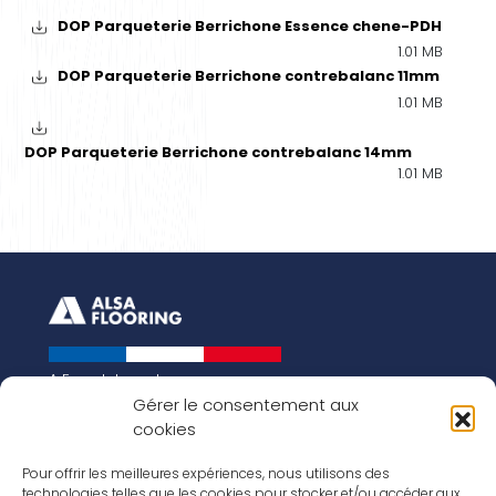
DOP Parqueterie Berrichone Essence chene-PDH
1.01 MB
DOP Parqueterie Berrichone contrebalanc 11mm
1.01 MB
DOP Parqueterie Berrichone contrebalanc 14mm
1.01 MB
A French brand
About us
Gérer le consentement aux
cookies
Our history
Key figures
Our vision for the world of tomorrow
Pour offrir les meilleures expériences, nous utilisons des
technologies telles que les cookies pour stocker et/ou accéder aux