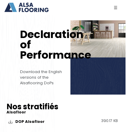
☰
Declaration
of
Performance
Download the English
versions of the
Alsaflooring DoPs
Nos stratifiés
Alsafloor
390.17 KB
DOP Alsafloor