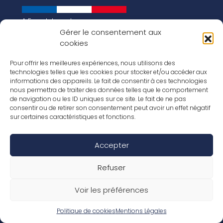
A French brand
About us
Gérer le consentement aux
cookies
Our history
Key figures
Our vision for the world of tomorrow
Pour offrir les meilleures expériences, nous utilisons des
technologies telles que les cookies pour stocker et/ou accéder aux
Our floorings
informations des appareils. Le fait de consentir à ces technologies
Our laminates
nous permettra de traiter des données telles que le comportement
Our parquets
de navigation ou les ID uniques sur ce site. Le fait de ne pas
Our wood veneers
consentir ou de retirer son consentement peut avoir un effet négatif
Our accessories
sur certaines caractéristiques et fonctions.
Inspirations
Our job offers
Accepter
Social Media
Refuser
Voir les préférences
Legal Notice / Terms
Warranty conditions
General terms and conditions of sale
Politique de cookies
Mentions Légales
Declaration of performance