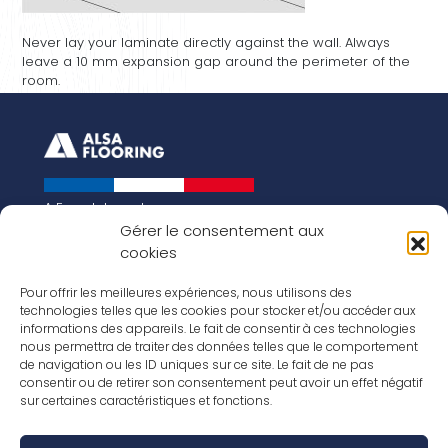
Never lay your laminate directly against the wall. Always
leave a 10 mm expansion gap around the perimeter of the
room.
A French brand
About us
Gérer le consentement aux
cookies
Our history
Key figures
Our vision for the world of tomorrow
Pour offrir les meilleures expériences, nous utilisons des
technologies telles que les cookies pour stocker et/ou accéder aux
Our floorings
informations des appareils. Le fait de consentir à ces technologies
Our laminates
nous permettra de traiter des données telles que le comportement
Our parquets
de navigation ou les ID uniques sur ce site. Le fait de ne pas
Our wood veneers
consentir ou de retirer son consentement peut avoir un effet négatif
Our accessories
sur certaines caractéristiques et fonctions.
Inspirations