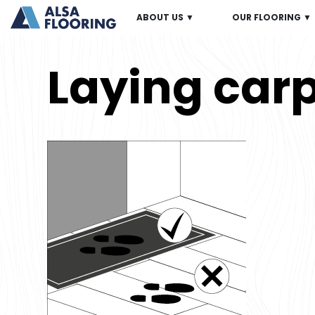
ABOUT US ▼
OUR FLOORING ▼
Laying car