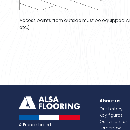
Access points from outside must be equipped wit
etc.).
About us
Our history
Key figures
Our vision for 
A French brand
tomorrow