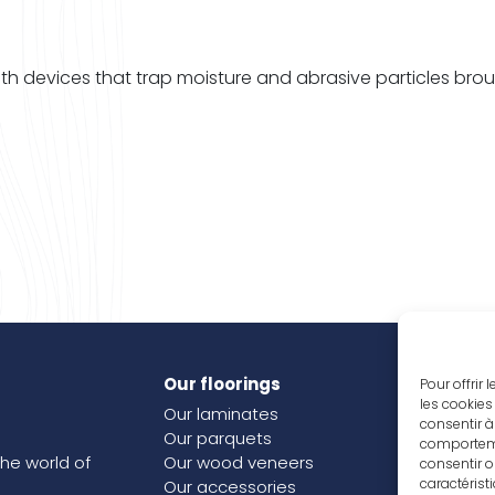
h devices that trap moisture and abrasive particles bro
Our floorings
Inspi
Pour offrir
les cookies
Our laminates
Our j
consentir à
Our parquets
comportemen
the world of
Our wood veneers
consentir o
caractérist
Our accessories