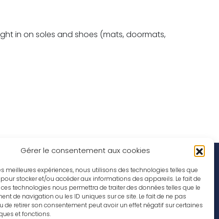
ught in on soles and shoes (mats, doormats,
Gérer le consentement aux cookies
Social Media
rations
 les meilleures expériences, nous utilisons des technologies telles que
 pour stocker et/ou accéder aux informations des appareils. Le fait de
ob offers
 ces technologies nous permettra de traiter des données telles que le
t de navigation ou les ID uniques sur ce site. Le fait de ne pas
u de retirer son consentement peut avoir un effet négatif sur certaines
iques et fonctions.