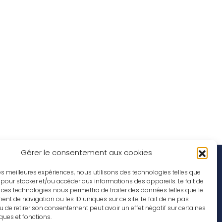
Gérer le consentement aux cookies
Social Media
rations
 les meilleures expériences, nous utilisons des technologies telles que
 pour stocker et/ou accéder aux informations des appareils. Le fait de
ob offers
 ces technologies nous permettra de traiter des données telles que le
t de navigation ou les ID uniques sur ce site. Le fait de ne pas
u de retirer son consentement peut avoir un effet négatif sur certaines
iques et fonctions.