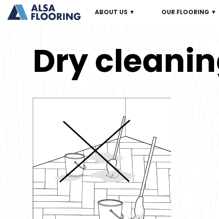
ABOUT US ▼
OUR FLOORING ▼
Dry cleani