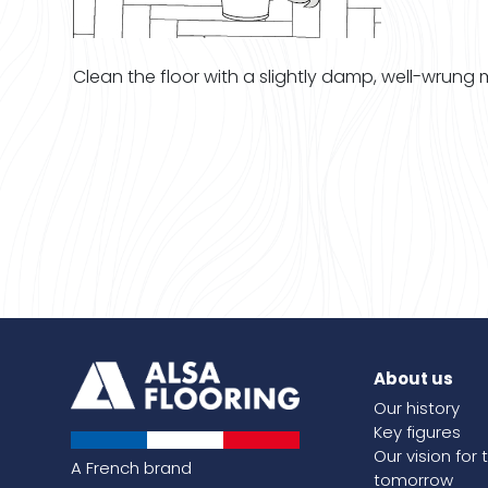
Clean the floor with a slightly damp, well-wrung
About us
Our history
Key figures
Our vision for 
A French brand
tomorrow