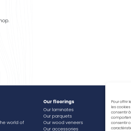
 mop.
Our floorings
Inspi
Pour offrir
les cookies
Our laminates
Our j
consentir à
Our parquets
comportemen
the world of
Our wood veneers
consentir o
caractérist
Our accessories