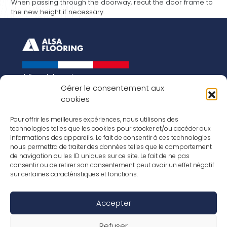
When passing through the doorway, recut the door frame to
the new height if necessary.
A French brand
About us
Gérer le consentement aux
cookies
Our history
Key figures
Our vision for the world of tomorrow
Pour offrir les meilleures expériences, nous utilisons des
technologies telles que les cookies pour stocker et/ou accéder aux
Our floorings
informations des appareils. Le fait de consentir à ces technologies
Our laminates
nous permettra de traiter des données telles que le comportement
Our parquets
de navigation ou les ID uniques sur ce site. Le fait de ne pas
Our wood veneers
consentir ou de retirer son consentement peut avoir un effet négatif
Our accessories
sur certaines caractéristiques et fonctions.
Inspirations
Our job offers
Accepter
Social Media
Refuser