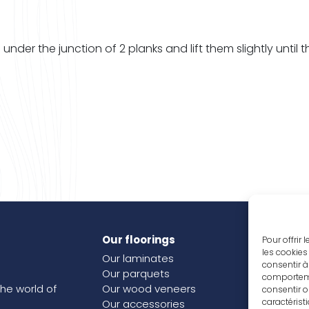
er the junction of 2 planks and lift them slightly until t
Our floorings
Inspi
Pour offrir
les cookies
Our laminates
Our j
consentir à
Our parquets
comportemen
the world of
Our wood veneers
consentir o
caractérist
Our accessories