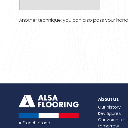
Another technique: you can also pass your hand und
About us
Our history
Key figures
Our vision for 
A French brand
tomorrow