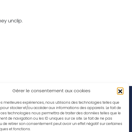
hey unclip.
Gérer le consentement aux cookies
Social Media
rations
 les meilleures expériences, nous utilisons des technologies telles que
 pour stocker et/ou accéder aux informations des appareils. Le fait de
ob offers
 ces technologies nous permettra de traiter des données telles que le
t de navigation ou les ID uniques sur ce site. Le fait de ne pas
u de retirer son consentement peut avoir un effet négatif sur certaines
iques et fonctions.