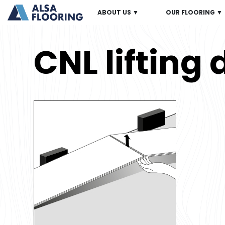
ABOUT US ▼
OUR FLOORING ▼
CNL lifting