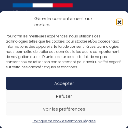
A French brand
About us
Gérer le consentement aux
cookies
Our history
Key figures
Our vision for the world of tomorrow
Pour offrir les meilleures expériences, nous utilisons des
technologies telles que les cookies pour stocker et/ou accéder aux
Our floorings
informations des appareils. Le fait de consentir à ces technologies
Our laminates
nous permettra de traiter des données telles que le comportement
Our parquets
de navigation ou les ID uniques sur ce site. Le fait de ne pas
Our wood veneers
consentir ou de retirer son consentement peut avoir un effet négatif
Our accessories
sur certaines caractéristiques et fonctions.
Inspirations
Our job offers
Accepter
Social Media
Refuser
Voir les préférences
Legal Notice / Terms
Warranty conditions
General terms and conditions of sale
Politique de cookies
Mentions Légales
Declaration of performance