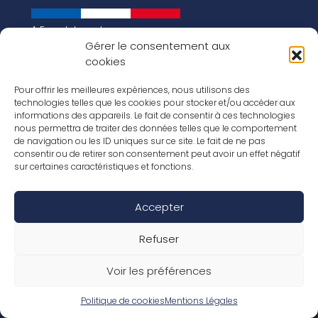
A French brand
About us
Gérer le consentement aux
cookies
Our history
Key figures
Our vision for the world of tomorrow
Pour offrir les meilleures expériences, nous utilisons des
technologies telles que les cookies pour stocker et/ou accéder aux
Our floorings
informations des appareils. Le fait de consentir à ces technologies
Our laminates
nous permettra de traiter des données telles que le comportement
Our parquets
de navigation ou les ID uniques sur ce site. Le fait de ne pas
Our wood veneers
consentir ou de retirer son consentement peut avoir un effet négatif
Our accessories
sur certaines caractéristiques et fonctions.
Inspirations
Our job offers
Accepter
Social Media
Refuser
Voir les préférences
Legal Notice / Terms
Warranty conditions
General terms and conditions of sale
Politique de cookies
Mentions Légales
Declaration of performance