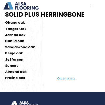
☰
SOLID PLUS HERRINGBONE
Ghana oak
Tanger Oak
Jarnac oak
Dahlia oak
Sandalwood oak
Beige oak
Jefferson
Sunset
Almond oak
Posts
Praline oak
Older posts
navigation