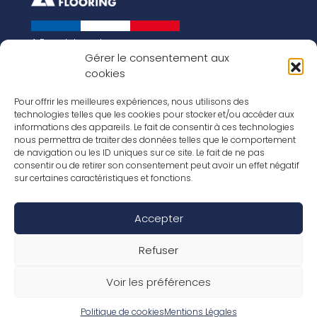
A French brand
About us
Gérer le consentement aux
cookies
Our history
Key figures
Our vision for the world of tomorrow
Pour offrir les meilleures expériences, nous utilisons des
technologies telles que les cookies pour stocker et/ou accéder aux
Our floorings
informations des appareils. Le fait de consentir à ces technologies
Our laminates
nous permettra de traiter des données telles que le comportement
Our parquets
de navigation ou les ID uniques sur ce site. Le fait de ne pas
Our wood veneers
consentir ou de retirer son consentement peut avoir un effet négatif
Our accessories
sur certaines caractéristiques et fonctions.
Inspirations
Our job offers
Accepter
Social Media
Refuser
Voir les préférences
Legal Notice / Terms
Warranty conditions
General terms and conditions of sale
Politique de cookies
Mentions Légales