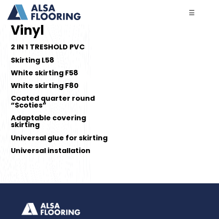
☰
Vinyl
2 IN 1 TRESHOLD PVC
Skirting L58
White skirting F58
White skirting F80
Coated quarter round
“Scoties”
Adaptable covering
skirting
Universal glue for skirting
Universal installation