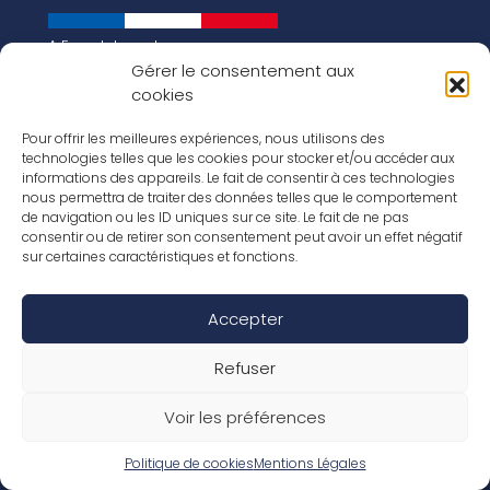
A French brand
About us
Gérer le consentement aux
cookies
Our history
Key figures
Our vision for the world of tomorrow
Pour offrir les meilleures expériences, nous utilisons des
technologies telles que les cookies pour stocker et/ou accéder aux
Our floorings
informations des appareils. Le fait de consentir à ces technologies
Our laminates
nous permettra de traiter des données telles que le comportement
Our parquets
de navigation ou les ID uniques sur ce site. Le fait de ne pas
Our wood veneers
consentir ou de retirer son consentement peut avoir un effet négatif
Our accessories
sur certaines caractéristiques et fonctions.
Inspirations
Our job offers
Accepter
Social Media
Refuser
Voir les préférences
Legal Notice / Terms
Warranty conditions
General terms and conditions of sale
Politique de cookies
Mentions Légales
Declaration of performance